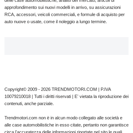
delle case automobilistiche, analisi del mercato, articoli di
approfondimento sui nuovi modelli in arrivo, su assicurazioni
RCA, accessori, veicoli commerciali, e formule di acquisto per
auto nuove o usate, come il noleggio a lungo termine.
Copyright© 2009 - 2026 TRENDMOTORI.COM | P.IVA
10079210018 | Tutti i diritti riservati | E' vietata la riproduzione dei
contenuti, anche parziale.
Trendmotori.com non è in alcun modo collegato alle società e
alle case automobilistiche in esso citate, pertanto non garantisce
circa l'accuratezza delle informazioni riportate nel sito le quali,