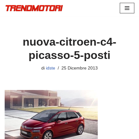
Vai
al
contenuto
nuova-citroen-c4-
picasso-5-posti
di
idste
25 Dicembre 2013