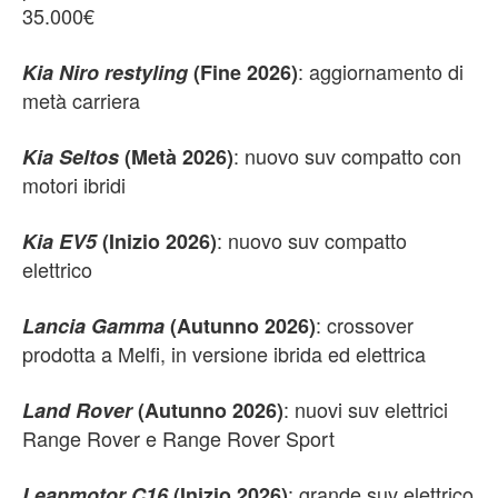
35.000€
: aggiornamento di
Kia Niro restyling
(Fine 2026)
metà carriera
: nuovo suv compatto con
Kia Seltos
(Metà 2026)
motori ibridi
: nuovo suv compatto
Kia EV5
(Inizio 2026)
elettrico
: crossover
Lancia Gamma
(Autunno 2026)
prodotta a Melfi, in versione ibrida ed elettrica
: nuovi suv elettrici
Land Rover
(Autunno 2026)
Range Rover e Range Rover Sport
: grande suv elettrico
Leapmotor C16
(Inizio 2026)