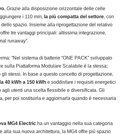
vo.
Grazie alla disposizione orizzontale delle celle
 raggiungere i 110 mm,
la più compatta del settore
, con
o dello spazio. Insieme alla riprogettazione del relativo
fre tre vantaggi principali: altissima integrazione,
rmal runaway”.
erma: “Nel sistema di batterie “ONE PACK” sviluppato
rie sulla Piattaforma Modulare Scalabile è la stessa;
o gli stessi. In base a questo concetto di progettazione,
 da 40 kWh a 150 kWh
e soddisfare i requisiti energetici
gli utenti una scelta flessibile e diversificata. Gli
a, per poi sostituirla e aggiornarla quando è necessaria
va MG4 Electric
ha un vantaggio nella sua categoria
ie alla sua nuova architettura, la MG4 offre più spazio